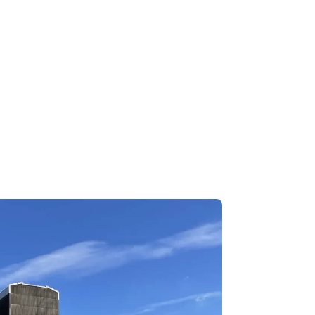
と信頼を
IKKショット株式会社）は、1997年の設立以来、スチールショットお
内のものづくり現場における研掃材・表面処理の課題解決に取
世界トップシェア
富な経験・技術
ークを活かし、
術支援サービス