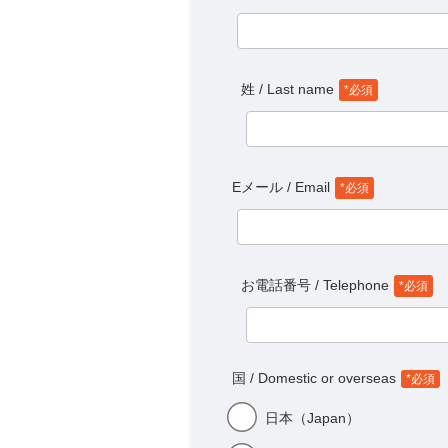
姓 / Last name
*必須
Eメール / Email
*必須
お電話番号 / Telephone
*必須
国 / Domestic or overseas
*必須
日本（Japan）