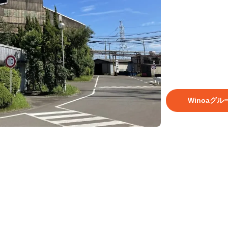
の安定供給と技
ます。
鋳造、自動車、
には軍需産業に
面処理の最適化
ます。
Winoaグル