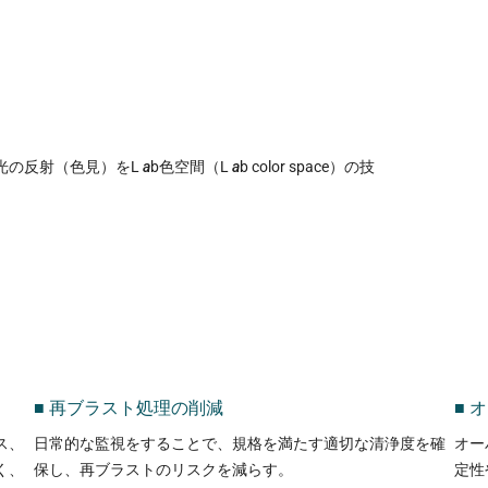
光の反射（色見）をL
a
b色空間（L
a
b color space）の技
■ 再ブラスト処理の削減
■ 
ス、
日常的な監視をすることで、規格を満たす適切な清浄度を確
オー
く、
保し、再ブラストのリスクを減らす。
定性