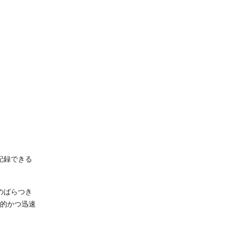
記録できる
のばらつき
観的かつ迅速