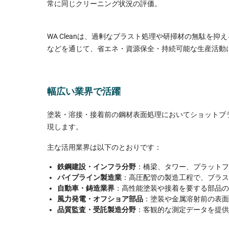
常に同じクリーニング状況の評価。
WA Cleanは、過剰なブラスト処理や研掃材の無駄を
などを通じて、省エネ・資源保全・持続可能な生産活動
幅広い業界で活躍
塗装・溶接・接着前の鋼材表面処理においてショットブ
現します。
主な活用業界は以下のとおりです：
鉄鋼建設・インフラ分野
：橋梁、タワー、プラットフ
パイプライン製造業
：高圧配管の製造工程で、ブラス
自動車・鋳造業界
：高性能塗装や接着を要する部品の
風力発電・オフショア部品
：塗装や金属溶射前の表面
品質監査・受託製造分野
：客観的な測定データを提供