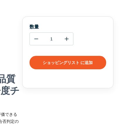
数量
ショッピングリスト に追加
品質
浄度チ
評価できる
合否判定の