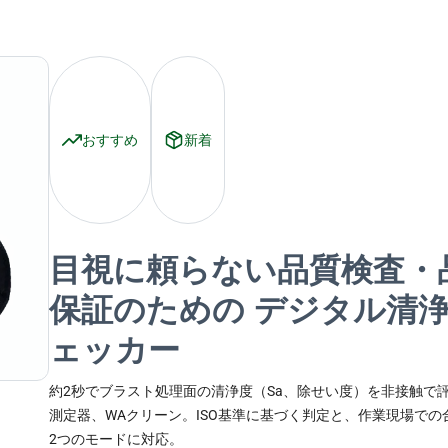
おすすめ
新着
目視に頼らない品質検査・
保証のための デジタル清
ェッカー
約2秒でブラスト処理面の清浄度（Sa、除せい度）を非接触で
測定器、WAクリーン。ISO基準に基づく判定と、作業現場での
2つのモードに対応。