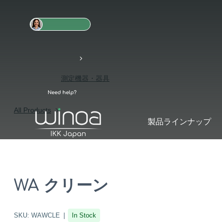
測定機器・器具
Need help?
All Products
製品ラインナップ
WA クリーン
SKU:
WAWCLE
In Stock