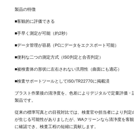
製品の特徴
■客観的に評価できる
■手早く測定が可能（約2秒）
■データ管理が容易（PCにデータをエクスポート可能）
■便利な二つの測定方式（ISO判定と合否判定）
■被検査体の形状に左右されない汎用性（曲面にも適応）
■検査サポートツールとしてISO/TR22770に掲載済
ブラスト作業後の清浄度を、色差によりデジタルで定量評価・
製品です。
従来の標準写真との目視対比では、検査官や担当者により判定
が生じる可能性がありましたが、WAクリーンなら清浄度を客
に確認でき、検査工程の短縮に貢献します。